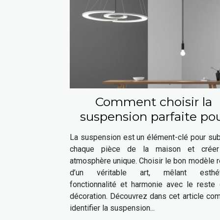
Comment choisir la
suspension parfaite po
chaque espace de votr
La suspension est un élément-clé pour sub
maison ?
chaque pièce de la maison et crée
atmosphère unique. Choisir le bon modèle 
d’un véritable art, mêlant esthét
fonctionnalité et harmonie avec le reste 
décoration. Découvrez dans cet article co
identifier la suspension...