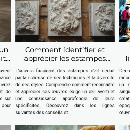
 un
Comment identifier et
it
apprécier les estampes
l
d'art ?
u
uvent
L’univers fascinant des estampes d’art séduit
Déco
rmance
par la richesse de ses techniques et la diversité
mécon
ouvrez
de ses styles. Comprendre comment reconnaître
un m
nt de
et apprécier ces œuvres exige un œil averti et
sing
ue sur
une connaissance approfondie de leurs
créat
 pour
spécificités. Découvrez dans les lignes
époq
suivantes des conseils et...
œuvre