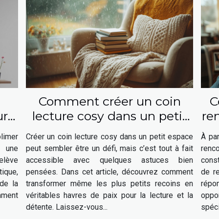
Comment créer un coin
C
ur
lecture cosy dans un petit
re
e
espace
le
limer
Créer un coin lecture cosy dans un petit espace
À par
r une
peut sembler être un défi, mais c’est tout à fait
renc
relève
accessible avec quelques astuces bien
const
ique,
pensées. Dans cet article, découvrez comment
de r
de la
transformer même les plus petits recoins en
répo
mment
véritables havres de paix pour la lecture et la
oppo
détente. Laissez-vous...
spéci