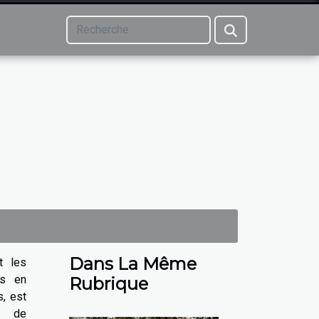
Dans La Même
t les
és en
Rubrique
s, est
z de