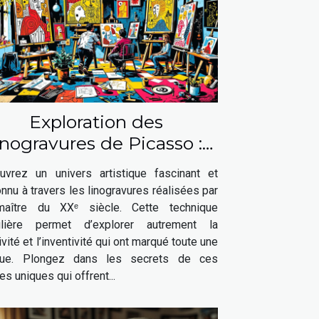
Exploration des
inogravures de Picasso :
ne fenêtre sur son génie
uvrez un univers artistique fascinant et
artistique
nu à travers les linogravures réalisées par
aître du XXᵉ siècle. Cette technique
ulière permet d’explorer autrement la
ivité et l’inventivité qui ont marqué toute une
ue. Plongez dans les secrets de ces
s uniques qui offrent...