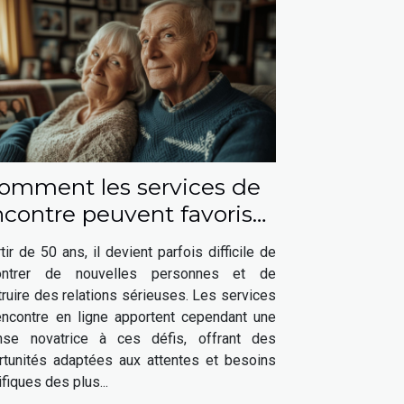
omment les services de
ncontre peuvent favoriser
s relations sérieuses après
tir de 50 ans, il devient parfois difficile de
50 ans
ontrer de nouvelles personnes et de
ruire des relations sérieuses. Les services
encontre en ligne apportent cependant une
nse novatrice à ces défis, offrant des
rtunités adaptées aux attentes et besoins
fiques des plus...