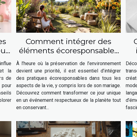
es
Comment intégrer des
eur
éléments écoresponsables
n-
à votre mariage ?
nflue
À l’heure où la préservation de l’environnement
Déco
et la
devient une priorité, il est essentiel d’intégrer
trans
urs de
des pratiques écoresponsables dans tous les
créat
 pour
aspects de la vie, y compris lors de son mariage.
mode
nseils
Découvrez comment transformer ce jour unique
lang
lorer
en un événement respectueux de la planète tout
d’é
en conservant...
fasci