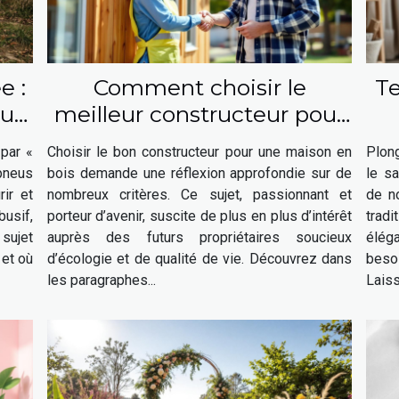
e :
Comment choisir le
Te
ui
meilleur constructeur pour
votre maison en bois ?
 par «
Choisir le bon constructeur pour une maison en
Plong
 pneus
bois demande une réflexion approfondie sur de
le sa
ir et
nombreux critères. Ce sujet, passionnant et
de n
usif,
porteur d’avenir, suscite de plus en plus d’intérêt
trad
 sujet
auprès des futurs propriétaires soucieux
élég
 et où
d’écologie et de qualité de vie. Découvrez dans
beso
les paragraphes...
Laiss