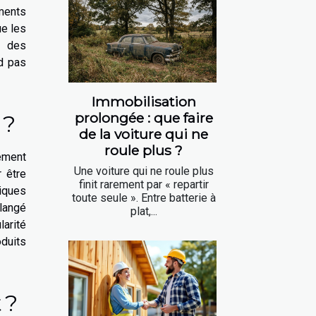
ments
ue les
u des
nd pas
Immobilisation
prolongée : que faire
 ?
de la voiture qui ne
roule plus ?
lement
Une voiture qui ne roule plus
 être
finit rarement par « repartir
niques
toute seule ». Entre batterie à
langé
plat,...
larité
oduits
 ?