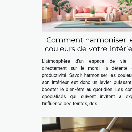
Comment harmoniser l
couleurs de votre intéri
pour booster votre bie
L’atmosphère d’un espace de vie i
être ?
directement sur le moral, la détente 
productivité. Savoir harmoniser les coule
son intérieur est donc un levier puissant
booster le bien-être au quotidien. Les co
spécialisés qui suivent invitent à exp
l’influence des teintes, des...