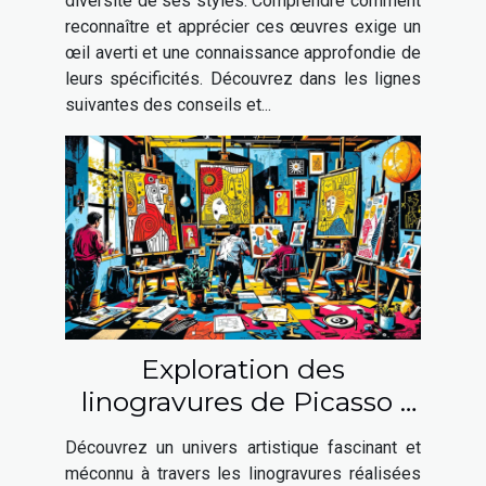
diversité de ses styles. Comprendre comment
reconnaître et apprécier ces œuvres exige un
œil averti et une connaissance approfondie de
leurs spécificités. Découvrez dans les lignes
suivantes des conseils et...
Exploration des
linogravures de Picasso :
une fenêtre sur son génie
Découvrez un univers artistique fascinant et
artistique
méconnu à travers les linogravures réalisées