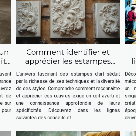
 un
Comment identifier et
it
apprécier les estampes
l
d'art ?
u
uvent
L’univers fascinant des estampes d’art séduit
Déco
rmance
par la richesse de ses techniques et la diversité
mécon
ouvrez
de ses styles. Comprendre comment reconnaître
un m
nt de
et apprécier ces œuvres exige un œil averti et
sing
ue sur
une connaissance approfondie de leurs
créat
 pour
spécificités. Découvrez dans les lignes
époq
suivantes des conseils et...
œuvre