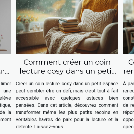
Comment créer un coin
C
ur
lecture cosy dans un petit
re
e
espace
le
limer
Créer un coin lecture cosy dans un petit espace
À par
r une
peut sembler être un défi, mais c’est tout à fait
renc
relève
accessible avec quelques astuces bien
const
ique,
pensées. Dans cet article, découvrez comment
de r
de la
transformer même les plus petits recoins en
répo
mment
véritables havres de paix pour la lecture et la
oppo
détente. Laissez-vous...
spéci