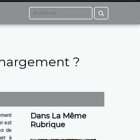
echargement ?
Dans La Même
ement
er est
Rubrique
es de
met à