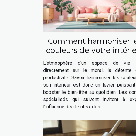
Comment harmoniser l
couleurs de votre intéri
pour booster votre bie
L’atmosphère d’un espace de vie i
être ?
directement sur le moral, la détente 
productivité. Savoir harmoniser les coule
son intérieur est donc un levier puissant
booster le bien-être au quotidien. Les co
spécialisés qui suivent invitent à exp
l’influence des teintes, des...