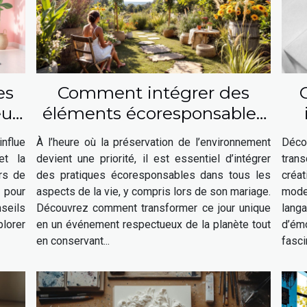
es
Comment intégrer des
eur
éléments écoresponsables
n-
à votre mariage ?
nflue
À l’heure où la préservation de l’environnement
Déco
et la
devient une priorité, il est essentiel d’intégrer
trans
urs de
des pratiques écoresponsables dans tous les
créat
 pour
aspects de la vie, y compris lors de son mariage.
mode
nseils
Découvrez comment transformer ce jour unique
lang
lorer
en un événement respectueux de la planète tout
d’é
en conservant...
fasci