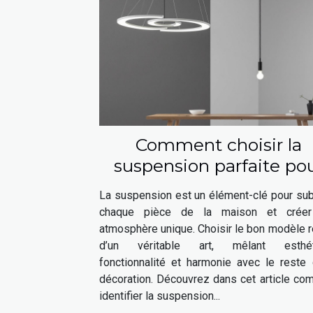
Comment choisir la
suspension parfaite po
chaque espace de votr
La suspension est un élément-clé pour sub
maison ?
chaque pièce de la maison et crée
atmosphère unique. Choisir le bon modèle 
d’un véritable art, mêlant esthét
fonctionnalité et harmonie avec le reste 
décoration. Découvrez dans cet article co
identifier la suspension...