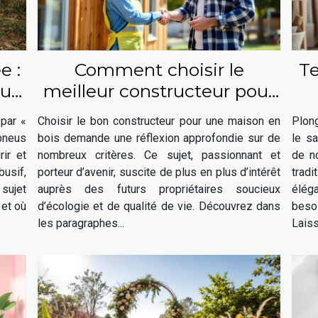
e :
Comment choisir le
Te
ui
meilleur constructeur pour
votre maison en bois ?
 par «
Choisir le bon constructeur pour une maison en
Plong
 pneus
bois demande une réflexion approfondie sur de
le sa
ir et
nombreux critères. Ce sujet, passionnant et
de n
usif,
porteur d’avenir, suscite de plus en plus d’intérêt
trad
 sujet
auprès des futurs propriétaires soucieux
élég
 et où
d’écologie et de qualité de vie. Découvrez dans
beso
les paragraphes...
Laiss