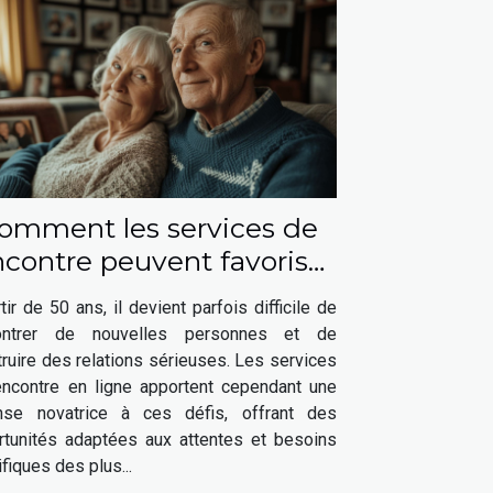
omment les services de
ncontre peuvent favoriser
s relations sérieuses après
tir de 50 ans, il devient parfois difficile de
50 ans
ontrer de nouvelles personnes et de
ruire des relations sérieuses. Les services
encontre en ligne apportent cependant une
nse novatrice à ces défis, offrant des
rtunités adaptées aux attentes et besoins
fiques des plus...