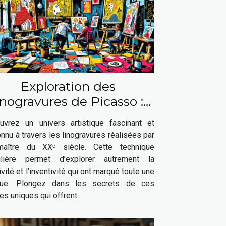
Exploration des
inogravures de Picasso :
ne fenêtre sur son génie
uvrez un univers artistique fascinant et
artistique
nu à travers les linogravures réalisées par
aître du XXᵉ siècle. Cette technique
ulière permet d’explorer autrement la
ivité et l’inventivité qui ont marqué toute une
ue. Plongez dans les secrets de ces
s uniques qui offrent...