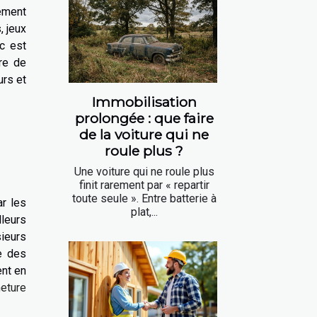
gement
, jeux
c est
re de
urs et
Immobilisation
prolongée : que faire
de la voiture qui ne
roule plus ?
Une voiture qui ne roule plus
finit rarement par « repartir
toute seule ». Entre batterie à
ar les
plat,...
lleurs
sieurs
e des
nt en
meture