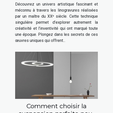
une fenêtre sur son génie
Découvrez un univers artistique fascinant et
artistique
méconnu à travers les linogravures réalisées
par un maître du XXᵉ siècle. Cette technique
singulière permet d’explorer autrement la
créativité et l’inventivité qui ont marqué toute
une époque. Plongez dans les secrets de ces
œuvres uniques qui offrent...
Comment choisir la