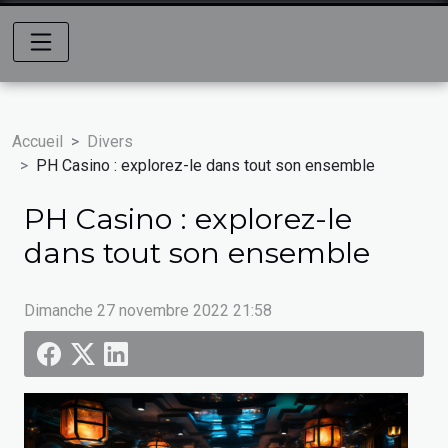
Accueil
Divers
PH Casino : explorez-le dans tout son ensemble
PH Casino : explorez-le
dans tout son ensemble
Dimanche 27 novembre 2022 21:58