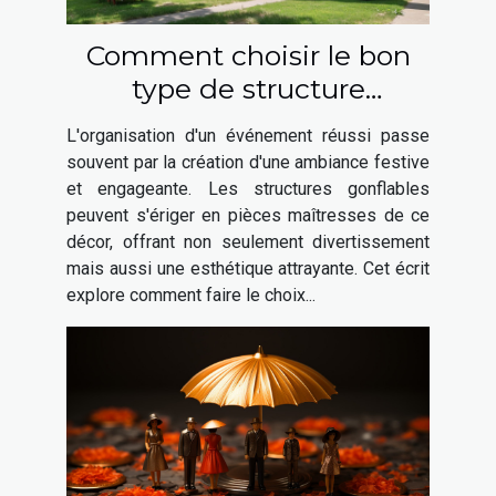
Comment choisir le bon
type de structure
gonflable pour votre
L'organisation d'un événement réussi passe
événement
souvent par la création d'une ambiance festive
et engageante. Les structures gonflables
peuvent s'ériger en pièces maîtresses de ce
décor, offrant non seulement divertissement
mais aussi une esthétique attrayante. Cet écrit
explore comment faire le choix...