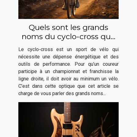
Quels sont les grands
noms du cyclo-cross que
vous pouvez choisir ?
Le cyclo-cross est un sport de vélo qui
nécessite une dépense énergétique et des
outils de performance. Pour qu’un coureur
participe à un championnat et franchisse la
ligne droite, il doit avoir au minimum un vélo.
C’est dans cette optique que cet article se
charge de vous parler des grands noms...