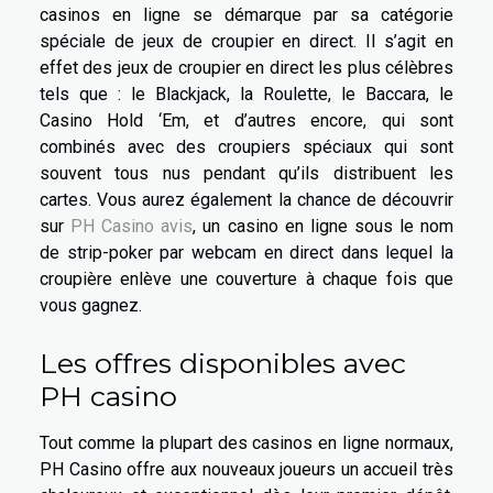
casinos en ligne se démarque par sa catégorie
spéciale de jeux de croupier en direct. Il s’agit en
effet des jeux de croupier en direct les plus célèbres
tels que : le Blackjack, la Roulette, le Baccara, le
Casino Hold ‘Em, et d’autres encore, qui sont
combinés avec des croupiers spéciaux qui sont
souvent tous nus pendant qu’ils distribuent les
cartes. Vous aurez également la chance de découvrir
sur
PH Casino avis
, un casino en ligne sous le nom
de strip-poker par webcam en direct dans lequel la
croupière enlève une couverture à chaque fois que
vous gagnez.
Les offres disponibles avec
PH casino
Tout comme la plupart des casinos en ligne normaux,
PH Casino offre aux nouveaux joueurs un accueil très