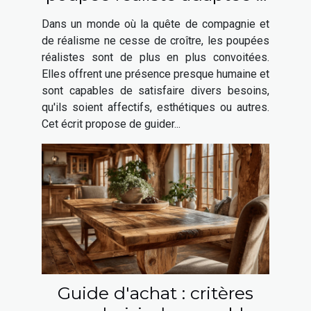
vos besoins ?
Dans un monde où la quête de compagnie et
de réalisme ne cesse de croître, les poupées
réalistes sont de plus en plus convoitées.
Elles offrent une présence presque humaine et
sont capables de satisfaire divers besoins,
qu'ils soient affectifs, esthétiques ou autres.
Cet écrit propose de guider...
Guide d'achat : critères