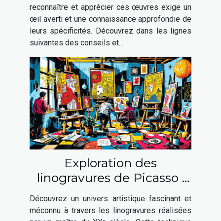
reconnaître et apprécier ces œuvres exige un
œil averti et une connaissance approfondie de
leurs spécificités. Découvrez dans les lignes
suivantes des conseils et...
Exploration des
linogravures de Picasso :
une fenêtre sur son génie
Découvrez un univers artistique fascinant et
artistique
méconnu à travers les linogravures réalisées