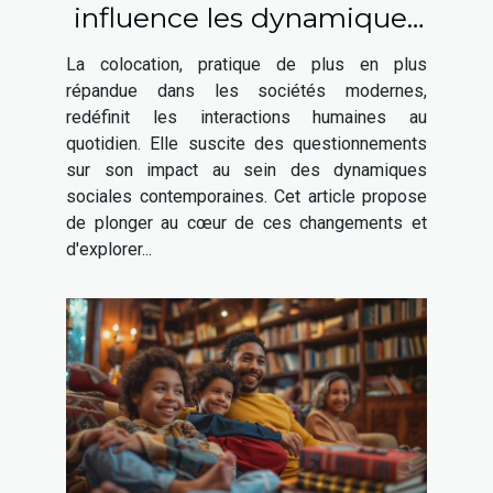
influence les dynamiques
sociales contemporaines
La colocation, pratique de plus en plus
répandue dans les sociétés modernes,
redéfinit les interactions humaines au
quotidien. Elle suscite des questionnements
sur son impact au sein des dynamiques
sociales contemporaines. Cet article propose
de plonger au cœur de ces changements et
d'explorer...