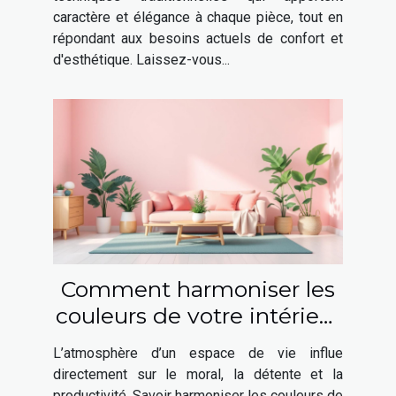
caractère et élégance à chaque pièce, tout en
répondant aux besoins actuels de confort et
d'esthétique. Laissez-vous...
Comment harmoniser les
couleurs de votre intérieur
pour booster votre bien-
L’atmosphère d’un espace de vie influe
être ?
directement sur le moral, la détente et la
productivité. Savoir harmoniser les couleurs de