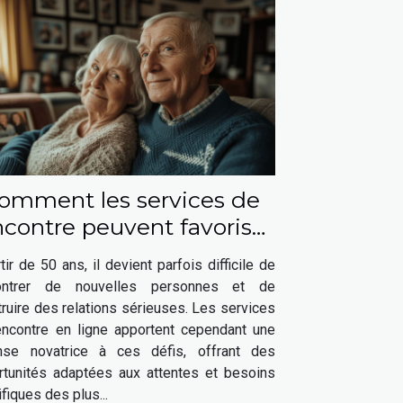
omment les services de
ncontre peuvent favoriser
s relations sérieuses après
tir de 50 ans, il devient parfois difficile de
50 ans
ontrer de nouvelles personnes et de
ruire des relations sérieuses. Les services
encontre en ligne apportent cependant une
nse novatrice à ces défis, offrant des
rtunités adaptées aux attentes et besoins
fiques des plus...