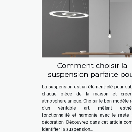
Comment choisir la
suspension parfaite po
chaque espace de votr
La suspension est un élément-clé pour sub
maison ?
chaque pièce de la maison et crée
atmosphère unique. Choisir le bon modèle 
d’un véritable art, mêlant esthét
fonctionnalité et harmonie avec le reste 
décoration. Découvrez dans cet article co
identifier la suspension...