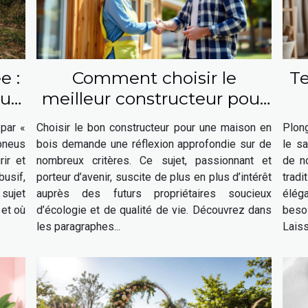
e :
Comment choisir le
Te
ui
meilleur constructeur pour
votre maison en bois ?
 par «
Choisir le bon constructeur pour une maison en
Plong
 pneus
bois demande une réflexion approfondie sur de
le sa
ir et
nombreux critères. Ce sujet, passionnant et
de n
usif,
porteur d’avenir, suscite de plus en plus d’intérêt
trad
 sujet
auprès des futurs propriétaires soucieux
élég
 et où
d’écologie et de qualité de vie. Découvrez dans
beso
les paragraphes...
Laiss