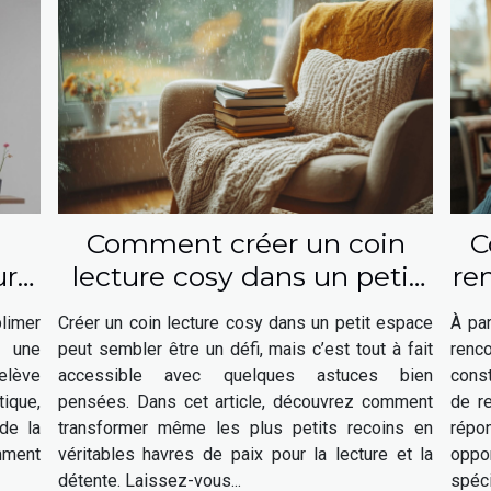
Comment créer un coin
C
ur
lecture cosy dans un petit
re
e
espace
le
limer
Créer un coin lecture cosy dans un petit espace
À par
r une
peut sembler être un défi, mais c’est tout à fait
renc
relève
accessible avec quelques astuces bien
const
ique,
pensées. Dans cet article, découvrez comment
de r
de la
transformer même les plus petits recoins en
répo
mment
véritables havres de paix pour la lecture et la
oppo
détente. Laissez-vous...
spéci