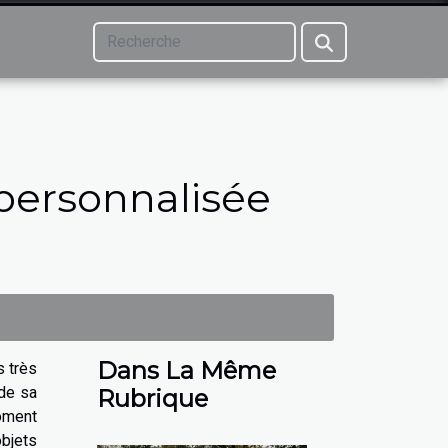
s personnalisée
Dans La Même
 très
 de sa
Rubrique
moment
bjets