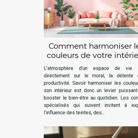
Comment harmoniser l
couleurs de votre intéri
pour booster votre bie
L’atmosphère d’un espace de vie i
être ?
directement sur le moral, la détente 
productivité. Savoir harmoniser les coule
son intérieur est donc un levier puissant
booster le bien-être au quotidien. Les co
spécialisés qui suivent invitent à exp
l’influence des teintes, des...