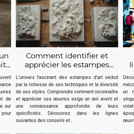
 un
Comment identifier et
it
apprécier les estampes
l
d'art ?
u
uvent
L’univers fascinant des estampes d’art séduit
Déco
rmance
par la richesse de ses techniques et la diversité
mécon
ouvrez
de ses styles. Comprendre comment reconnaître
un m
nt de
et apprécier ces œuvres exige un œil averti et
sing
ue sur
une connaissance approfondie de leurs
créat
 pour
spécificités. Découvrez dans les lignes
époq
suivantes des conseils et...
œuvre