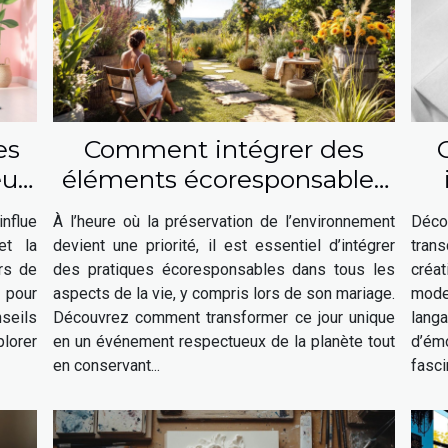
es
Comment intégrer des
eur
éléments écoresponsables
n-
à votre mariage ?
nflue
À l’heure où la préservation de l’environnement
Déco
et la
devient une priorité, il est essentiel d’intégrer
trans
urs de
des pratiques écoresponsables dans tous les
créat
 pour
aspects de la vie, y compris lors de son mariage.
mode
nseils
Découvrez comment transformer ce jour unique
lang
lorer
en un événement respectueux de la planète tout
d’é
en conservant...
fasci