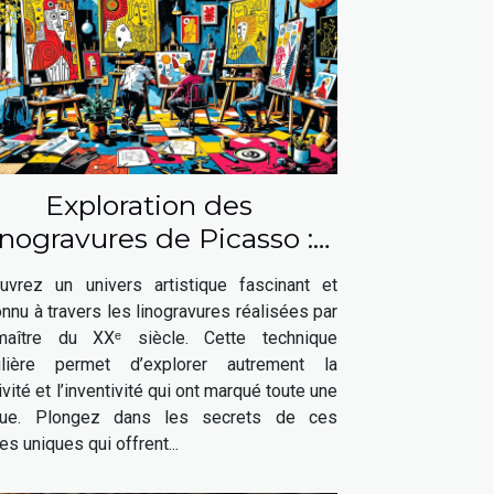
Exploration des
inogravures de Picasso :
ne fenêtre sur son génie
uvrez un univers artistique fascinant et
artistique
nu à travers les linogravures réalisées par
aître du XXᵉ siècle. Cette technique
ulière permet d’explorer autrement la
ivité et l’inventivité qui ont marqué toute une
ue. Plongez dans les secrets de ces
s uniques qui offrent...