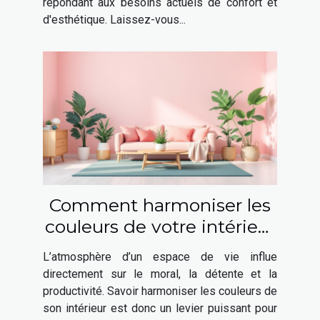
répondant aux besoins actuels de confort et
d'esthétique. Laissez-vous...
Comment harmoniser les
couleurs de votre intérieur
pour booster votre bien-
L’atmosphère d’un espace de vie influe
être ?
directement sur le moral, la détente et la
productivité. Savoir harmoniser les couleurs de
son intérieur est donc un levier puissant pour