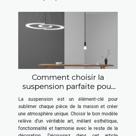
Comment choisir la
suspension parfaite pour
chaque espace de votre
La suspension est un élément-clé pour
maison ?
sublimer chaque pièce de la maison et créer
une atmosphère unique. Choisir le bon modèle
relève d’un véritable art, mêlant esthétique,
fonctionnalité et harmonie avec le reste de la
décoration. Découvrez dans cet article