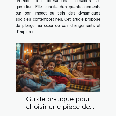
redéfinit les interactions humaines au
quotidien. Elle suscite des questionnements
sur son impact au sein des dynamiques
sociales contemporaines. Cet article propose
de plonger au cœur de ces changements et
d'explorer...
Guide pratique pour
choisir une pièce de
théâtre adaptée à toute la