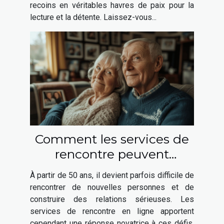
recoins en véritables havres de paix pour la
lecture et la détente. Laissez-vous...
Comment les services de
rencontre peuvent
favoriser les relations
À partir de 50 ans, il devient parfois difficile de
sérieuses après 50 ans
rencontrer de nouvelles personnes et de
construire des relations sérieuses. Les
services de rencontre en ligne apportent
cependant une réponse novatrice à ces défis,