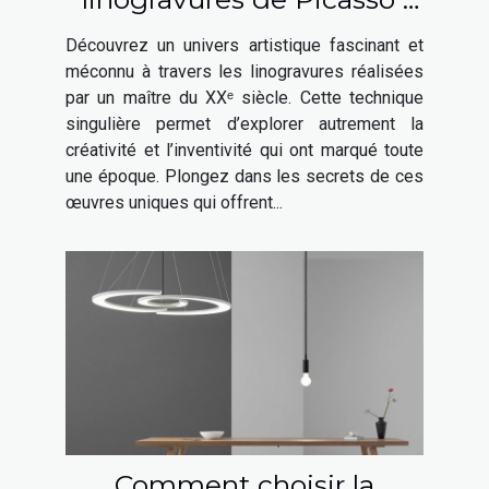
une fenêtre sur son génie
Découvrez un univers artistique fascinant et
artistique
méconnu à travers les linogravures réalisées
par un maître du XXᵉ siècle. Cette technique
singulière permet d’explorer autrement la
créativité et l’inventivité qui ont marqué toute
une époque. Plongez dans les secrets de ces
œuvres uniques qui offrent...
Comment choisir la