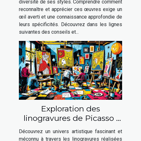
diversité de ses styles. Comprendre comment
reconnaître et apprécier ces œuvres exige un
œil averti et une connaissance approfondie de
leurs spécificités. Découvrez dans les lignes
suivantes des conseils et...
Exploration des
linogravures de Picasso :
une fenêtre sur son génie
Découvrez un univers artistique fascinant et
artistique
méconnu à travers les linogravures réalisées