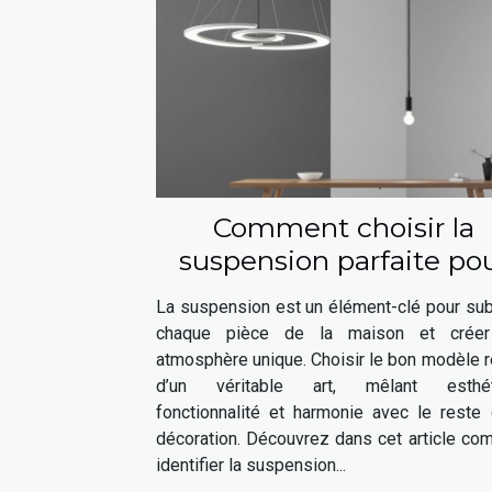
Comment choisir la
suspension parfaite po
chaque espace de votr
La suspension est un élément-clé pour sub
maison ?
chaque pièce de la maison et crée
atmosphère unique. Choisir le bon modèle 
d’un véritable art, mêlant esthét
fonctionnalité et harmonie avec le reste 
décoration. Découvrez dans cet article co
identifier la suspension...