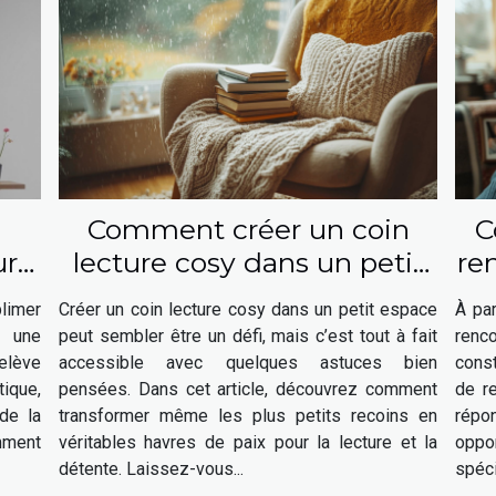
Comment créer un coin
C
ur
lecture cosy dans un petit
re
e
espace
le
limer
Créer un coin lecture cosy dans un petit espace
À par
r une
peut sembler être un défi, mais c’est tout à fait
renc
relève
accessible avec quelques astuces bien
const
ique,
pensées. Dans cet article, découvrez comment
de r
de la
transformer même les plus petits recoins en
répo
mment
véritables havres de paix pour la lecture et la
oppo
détente. Laissez-vous...
spéci