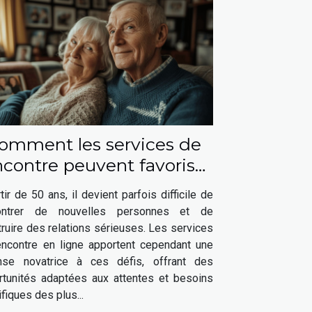
omment les services de
ncontre peuvent favoriser
s relations sérieuses après
tir de 50 ans, il devient parfois difficile de
50 ans
ontrer de nouvelles personnes et de
ruire des relations sérieuses. Les services
encontre en ligne apportent cependant une
nse novatrice à ces défis, offrant des
rtunités adaptées aux attentes et besoins
fiques des plus...