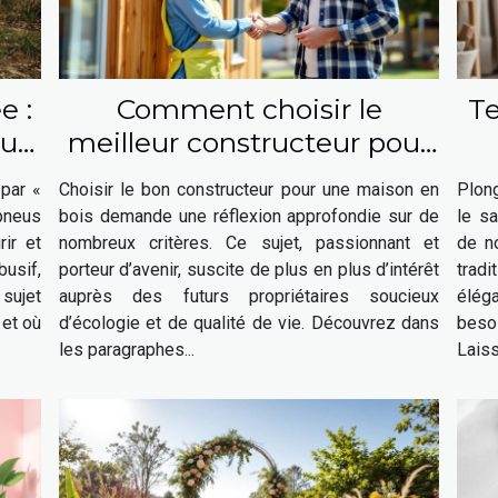
e :
Comment choisir le
Te
ui
meilleur constructeur pour
votre maison en bois ?
 par «
Choisir le bon constructeur pour une maison en
Plong
 pneus
bois demande une réflexion approfondie sur de
le sa
ir et
nombreux critères. Ce sujet, passionnant et
de n
usif,
porteur d’avenir, suscite de plus en plus d’intérêt
trad
 sujet
auprès des futurs propriétaires soucieux
élég
 et où
d’écologie et de qualité de vie. Découvrez dans
beso
les paragraphes...
Laiss