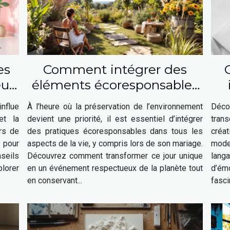
es
Comment intégrer des
eur
éléments écoresponsables
n-
à votre mariage ?
nflue
À l’heure où la préservation de l’environnement
Déco
et la
devient une priorité, il est essentiel d’intégrer
trans
urs de
des pratiques écoresponsables dans tous les
créat
 pour
aspects de la vie, y compris lors de son mariage.
mode
nseils
Découvrez comment transformer ce jour unique
lang
lorer
en un événement respectueux de la planète tout
d’é
en conservant...
fasci