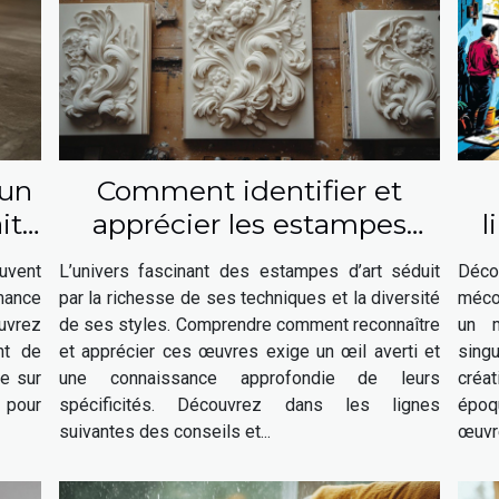
 un
Comment identifier et
it
apprécier les estampes
l
d'art ?
u
uvent
L’univers fascinant des estampes d’art séduit
Déco
rmance
par la richesse de ses techniques et la diversité
mécon
ouvrez
de ses styles. Comprendre comment reconnaître
un m
nt de
et apprécier ces œuvres exige un œil averti et
sing
ue sur
une connaissance approfondie de leurs
créat
 pour
spécificités. Découvrez dans les lignes
époq
suivantes des conseils et...
œuvre