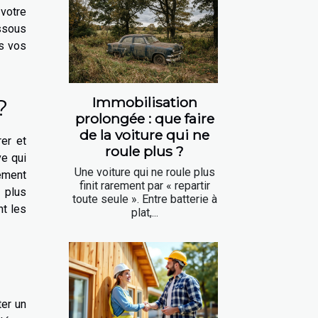
votre
essous
ns vos
?
Immobilisation
prolongée : que faire
de la voiture qui ne
rer et
roule plus ?
ve qui
Une voiture qui ne roule plus
lement
finit rarement par « repartir
a plus
toute seule ». Entre batterie à
nt les
plat,...
ter un