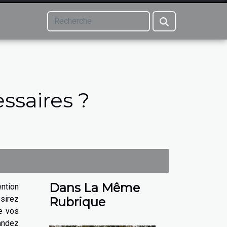
ssaires ?
Dans La Même
ntion
sirez
Rubrique
e vos
andez