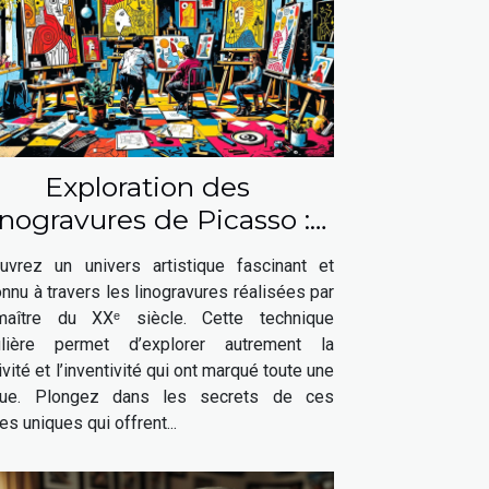
Exploration des
inogravures de Picasso :
ne fenêtre sur son génie
uvrez un univers artistique fascinant et
artistique
nu à travers les linogravures réalisées par
aître du XXᵉ siècle. Cette technique
ulière permet d’explorer autrement la
ivité et l’inventivité qui ont marqué toute une
ue. Plongez dans les secrets de ces
s uniques qui offrent...