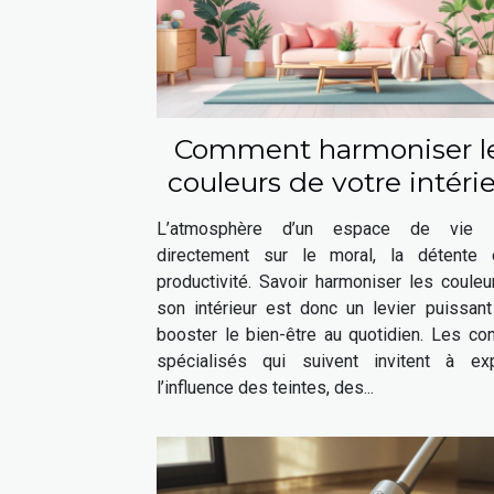
Comment harmoniser l
couleurs de votre intéri
pour booster votre bie
L’atmosphère d’un espace de vie i
être ?
directement sur le moral, la détente 
productivité. Savoir harmoniser les coule
son intérieur est donc un levier puissant
booster le bien-être au quotidien. Les co
spécialisés qui suivent invitent à exp
l’influence des teintes, des...