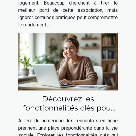
logement. Beaucoup cherchent à tirer le
meilleur parti de cette association, mais
ignorer certaines pratiques peut compromettre
le rendement...
Découvrez les
fonctionnalités clés pour
des rencontres en ligne
À l'ère du numérique, les rencontres en ligne
réussies
prennent une place prépondérante dans la vie
sociale. Explorer les fonctionnalités clés qui