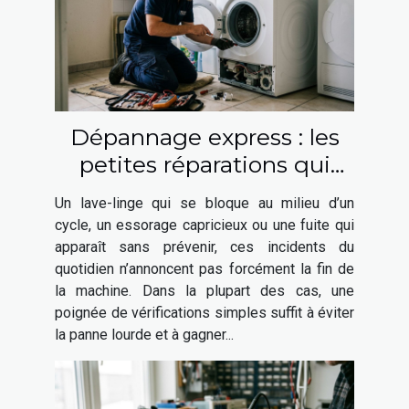
Dépannage express : les
petites réparations qui
prolongent la vie de votre
Un lave-linge qui se bloque au milieu d’un
lave-linge
cycle, un essorage capricieux ou une fuite qui
apparaît sans prévenir, ces incidents du
quotidien n’annoncent pas forcément la fin de
la machine. Dans la plupart des cas, une
poignée de vérifications simples suffit à éviter
la panne lourde et à gagner...