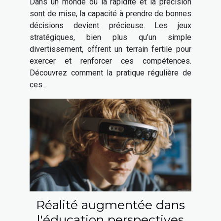
Dans un monde où la rapidité et la précision
décision ?
sont de mise, la capacité à prendre de bonnes
décisions devient précieuse. Les jeux
stratégiques, bien plus qu’un simple
divertissement, offrent un terrain fertile pour
exercer et renforcer ces compétences.
Découvrez comment la pratique régulière de
ces...
Réalité augmentée dans
l'éducation perspectives