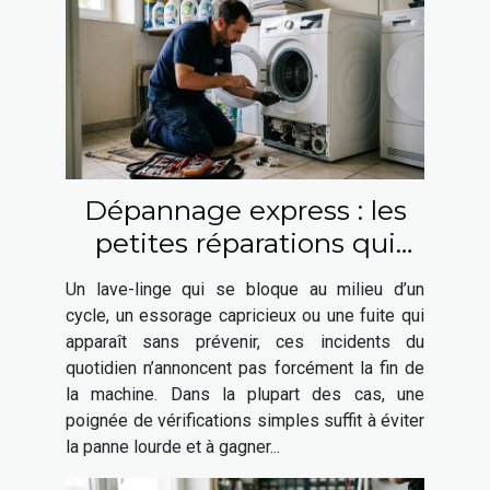
Dépannage express : les
petites réparations qui
prolongent la vie de votre
Un lave-linge qui se bloque au milieu d’un
lave-linge
cycle, un essorage capricieux ou une fuite qui
apparaît sans prévenir, ces incidents du
quotidien n’annoncent pas forcément la fin de
la machine. Dans la plupart des cas, une
poignée de vérifications simples suffit à éviter
la panne lourde et à gagner...