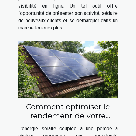
visibilité en ligne. Un tel outil offre
l’opportunité de présenter son activité, séduire
de nouveaux clients et se démarquer dans un
marché toujours plus...
Comment optimiser le
rendement de votre
installation solaire et
L’énergie solaire couplée à une pompe à
pompe à chaleur ?
chaleur représente une opportunité