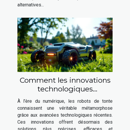
alternatives...
Comment les innovations
technologiques
transforment-elles les
À l’ère du numérique, les robots de tonte
robots de tonte ?
connaissent une véritable métamorphose
grâce aux avancées technologiques récentes.
Ces innovations offrent désormais des
solutions plus précises, efficaces et