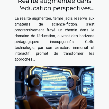
Réalité augmentée dans
l'éducation perspectives
et outils pour les
La réalité augmentée, terme jadis réservé aux
enseignants
amateurs de science-fiction, s’est
progressivement frayé un chemin dans le
domaine de l'éducation, ouvrant des horizons
pédagogiques insoupçonnés. Cette
technologie, par son caractère immersif et
interactif, promet de transformer les
approches...