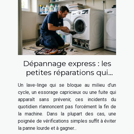
Dépannage express : les
petites réparations qui
prolongent la vie de votre
Un lave-linge qui se bloque au milieu d’un
lave-linge
cycle, un essorage capricieux ou une fuite qui
apparaît sans prévenir, ces incidents du
quotidien n’annoncent pas forcément la fin de
la machine. Dans la plupart des cas, une
poignée de vérifications simples suffit à éviter
la panne lourde et à gagner...