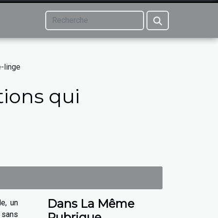
e-linge
tions qui
Dans La Même
le, un
 sans
Rubrique