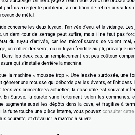
 est surchargé. Un nettoyage à l’eau tiède, avec une brosse dou
ent parfois à régler le problème, à condition de retirer aussi les 
rceaux de métal.
rapide concerne les deux tuyaux : l’arrivée d’eau, et la vidange. Les 
 un demi-tour de serrage peut suffire, mais il ne faut pas forc
’état du tuyau d’arrivée, car les microfissures se voient mal,
e, un collier desserré, ou un tuyau fendillé au pli, provoque une
u. Dans les deux cas, un remplacement est peu coûteux compar
ssure qui s’installe derrière la machine.
e que la machine « mousse trop ». Une lessive surdosée, une f
 générer une mousse qui déborde par les évents, et finit dans 
es lessives concentrées actuelles, la dose utile est souvent infé
ce. En Suisse, la dureté varie fortement selon les communes, e
 augmente aussi les dépôts dans la cuve, et fragilise à term
si la fuite touche une pièce interne, vous pouvez
consulter cett
plus courants, et d’évaluer la marche à suivre.