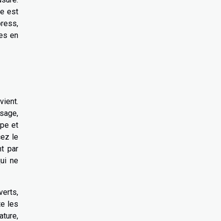
ue est
press,
mes en
vient.
usage,
mpe et
cez le
t par
ui ne
verts,
te les
ature,