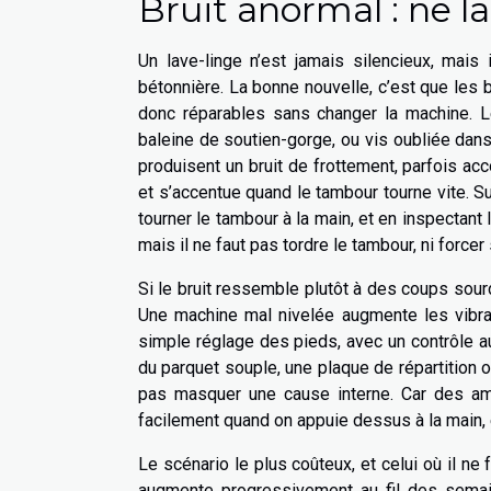
Bruit anormal : ne la
Un lave-linge n’est jamais silencieux, mais
bétonnière. La bonne nouvelle, c’est que les 
donc réparables sans changer la machine. Le 
baleine de soutien-gorge, ou vis oubliée dans
produisent un bruit de frottement, parfois ac
et s’accentue quand le tambour tourne vite. S
tourner le tambour à la main, et en inspectant 
mais il ne faut pas tordre le tambour, ni force
Si le bruit ressemble plutôt à des coups sourds
Une machine mal nivelée augmente les vibrat
simple réglage des pieds, avec un contrôle au n
du parquet souple, une plaque de répartition ou
pas masquer une cause interne. Car des amo
facilement quand on appuie dessus à la main, 
Le scénario le plus coûteux, et celui où il n
augmente progressivement au fil des semain