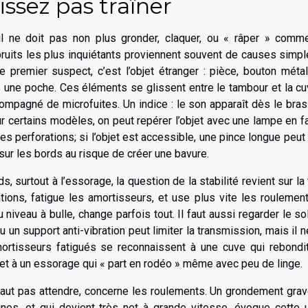
issez pas traîner
 il ne doit pas non plus gronder, claquer, ou « râper » comm
bruits les plus inquiétants proviennent souvent de causes simpl
premier suspect, c’est l’objet étranger : pièce, bouton métal
 une poche. Ces éléments se glissent entre le tambour et la cu
compagné de microfuites. Un indice : le son apparaît dès le bra
ur certains modèles, on peut repérer l’objet avec une lampe en f
les perforations; si l’objet est accessible, une pince longue peut 
r sur les bords au risque de créer une bavure.
, surtout à l’essorage, la question de la stabilité revient sur la 
ions, fatigue les amortisseurs, et use plus vite les roulemen
iveau à bulle, change parfois tout. Il faut aussi regarder le sol
 un support anti-vibration peut limiter la transmission, mais il n
rtisseurs fatigués se reconnaissent à une cuve qui rebondit
et à un essorage qui « part en rodéo » même avec peu de linge.
e faut pas attendre, concerne les roulements. Un grondement grav
es, et qui devient très net à grande vitesse, évoque cette u