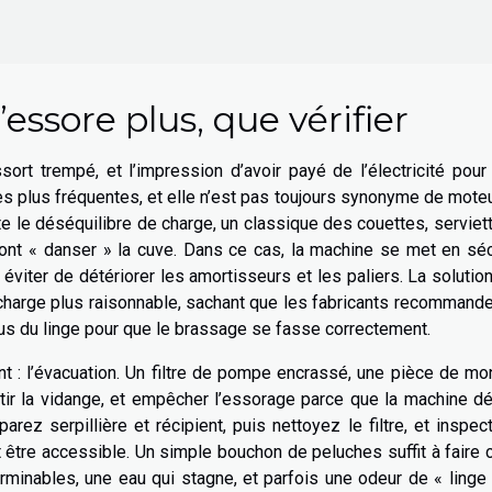
ssore plus, que vérifier
ort trempé, et l’impression d’avoir payé de l’électricité pour 
es plus fréquentes, et elle n’est pas toujours synonyme de mote
ste le déséquilibre de charge, un classique des couettes, serviet
font « danser » la cuve. Dans ce cas, la machine se met en séc
 éviter de détériorer les amortisseurs et les paliers. La solution
ne charge plus raisonnable, sachant que les fabricants recommand
us du linge pour que le brassage se fasse correctement.
 : l’évacuation. Un filtre de pompe encrassé, une pièce de mo
ntir la vidange, et empêcher l’essorage parce que la machine d
rez serpillière et récipient, puis nettoyez le filtre, et inspec
t être accessible. Un simple bouchon de peluches suffit à faire 
terminables, une eau qui stagne, et parfois une odeur de « linge