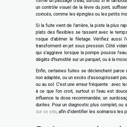
forme un passage d’eau, surtout si le tambour
un contrôle visuel de la lèvre du joint, suffis
coincés, comme les épingles ou les petits mo
Si la fuite vient de l’arrière, la piste la plus 
plats des flexibles se tassent avec le temps,
risque d’abîmer le filetage. Vérifiez aussi l
transforment en jet sous pression. Côté vidang
qui s’aggrave lorsque la pompe pousse l’ea
dégâts d’humidité sur un parquet, ou à la moisi
Enfin, certaines fuites se déclenchent parc
non adaptée, ou un excès d’assouplissant peut
ou au sol. C’est une erreur fréquente : avec l
à ce que l’on croit, surtout si l’eau est dou
influence la dose recommandée; un surdosage
durites. Pour un diagnostic plus complet, ou 
sur ce site
, afin d’identifier les scénarios les 