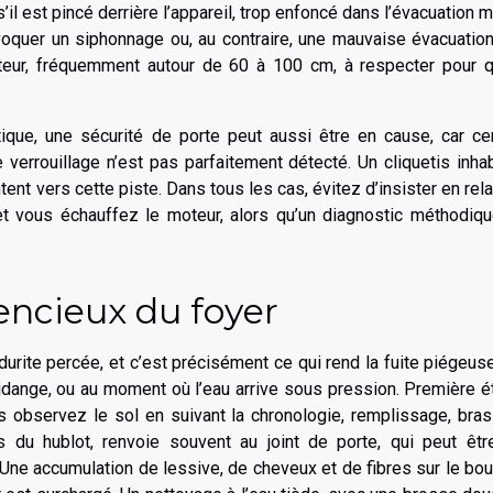
’il est pincé derrière l’appareil, trop enfoncé dans l’évacuation m
voquer un siphonnage ou, au contraire, une mauvaise évacuatio
teur, fréquemment autour de 60 à 100 cm, à respecter pour q
tique, une sécurité de porte peut aussi être en cause, car ce
errouillage n’est pas parfaitement détecté. Un cliquetis inhab
ntent vers cette piste. Dans tous les cas, évitez d’insister en rel
et vous échauffez le moteur, alors qu’un diagnostic méthodiqu
lencieux du foyer
durite percée, et c’est précisément ce qui rend la fuite piégeuse
 vidange, ou au moment où l’eau arrive sous pression. Première é
is observez le sol en suivant la chronologie, remplissage, bra
ès du hublot, renvoie souvent au joint de porte, qui peut êtr
 Une accumulation de lessive, de cheveux et de fibres sur le bou