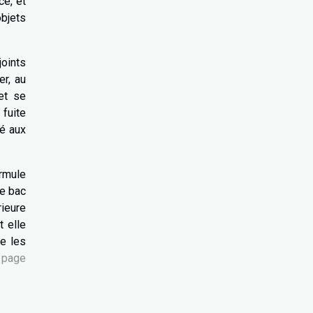
ce, et
objets
joints
er, au
 et se
 fuite
é aux
ormule
le bac
rieure
t elle
e les
e page