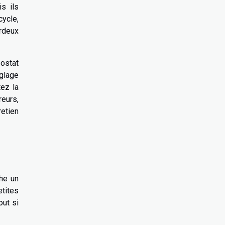
s ils
cycle,
ardeux
sostat
églage
tez la
reurs,
retien
che un
tites
out si