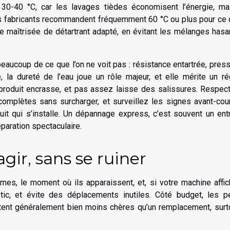
30-40 °C, car les lavages tièdes économisent l’énergie, mai
Les fabricants recommandent fréquemment 60 °C ou plus pour ce 
e maîtrisée de détartrant adapté, en évitant les mélanges has
beaucoup de ce que l’on ne voit pas : résistance entartrée, pres
, la dureté de l’eau joue un rôle majeur, et elle mérite un r
 produit encrasse, et pas assez laisse des salissures. Respec
complètes sans surcharger, et surveillez les signes avant-cou
uit qui s’installe. Un dépannage express, c’est souvent un ent
éparation spectaculaire.
gir, sans se ruiner
mes, le moment où ils apparaissent, et, si votre machine affi
tic, et évite des déplacements inutiles. Côté budget, les pe
, restent généralement bien moins chères qu’un remplacement, surt