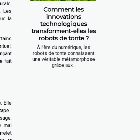
urale,
Comment les
n. Les
innovations
ue la
technologiques
transforment-elles les
robots de tonte ?
rtains
ituel,
À l’ère du numérique, les
robots de tonte connaissent
ançant
une véritable métamorphose
e fait
grâce aux...
. Elle
tape :
ssage,
e mal
rrelet