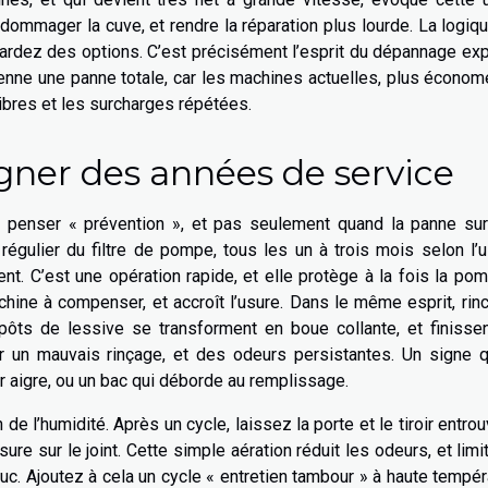
dommager la cuve, et rendre la réparation plus lourde. La logiq
gardez des options. C’est précisément l’esprit du dépannage ex
evienne une panne totale, car les machines actuelles, plus écono
ibres et les surcharges répétées.
gner des années de service
it penser « prévention », et pas seulement quand la panne sur
régulier du filtre de pompe, tous les un à trois mois selon l’
ent. C’est une opération rapide, et elle protège à la fois la po
chine à compenser, et accroît l’usure. Dans le même esprit, rin
pôts de lessive se transforment en boue collante, et finissen
r un mauvais rinçage, et des odeurs persistantes. Un signe q
r aigre, ou un bac qui déborde au remplissage.
de l’humidité. Après un cycle, laissez la porte et le tiroir entrou
ure sur le joint. Cette simple aération réduit les odeurs, et limi
uc. Ajoutez à cela un cycle « entretien tambour » à haute tempér