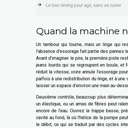
Le bon timing pour agir, sans se ruiner
Quand la machine n’e
Un tambour qui tourne, mais un linge qui ress
l’absence d’essorage fait partie des pannes l
Avant d’imaginer le pire, la première piste re
jeans lourds qui se regroupent en boule, et 
réduit la vitesse, voire annule l’essorage pour
parfois à une redistribution du linge, et à u
laisser un espace d’environ une main au-dess
Deuxième contrôle, beaucoup plus déterminant
un élastique, ou un amas de fibres peut rale
encore de l’eau. Ouvrez la trappe basse, prépa
cavité au fond, là où l’hélice de la pompe peu
le débit, ce qui se traduit par des cycles in