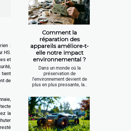
Comment la
réparation des
appareils améliore-t-
rien :
elle notre impact
ur HS.
environnemental ?
tes et
urité,
Dans un monde où la
préservation de
 tient
l’environnement devient de
ent de
plus en plus pressante, la...
nnaie,
étecte
tez la
chuter
 resté