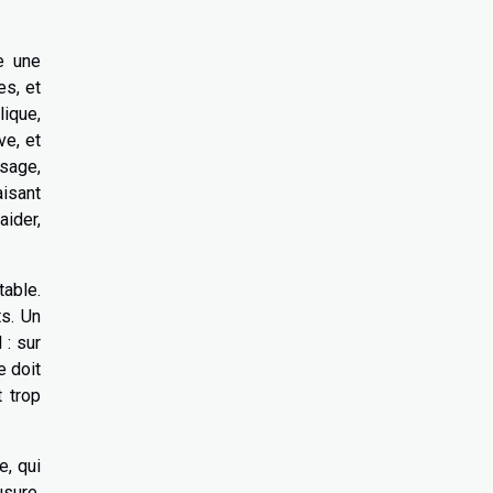
e une
es, et
lique,
ve, et
ssage,
aisant
aider,
table.
ts. Un
 : sur
e doit
 trop
e, qui
sure.