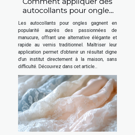
Comment appliquer des
autocollants pour ongles
pour une manucure
Les autocollants pour ongles gagnent en
parfaite
popularité auprès des passionnées de
manucure, offrant une alternative élégante et
rapide au vernis traditionnel. Maîtriser leur
application permet d’obtenir un résultat digne
d’un institut directement à la maison, sans
difficulté. Découvrez dans cet article...