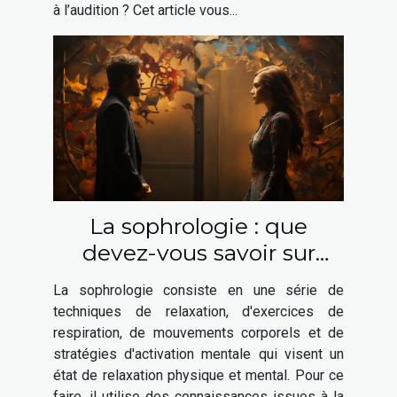
à l’audition ? Cet article vous...
La sophrologie : que
devez-vous savoir sur
cette méthode
La sophrologie consiste en une série de
psychologique ?
techniques de relaxation, d'exercices de
respiration, de mouvements corporels et de
stratégies d'activation mentale qui visent un
état de relaxation physique et mental. Pour ce
faire, il utilise des connaissances issues à la