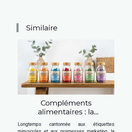
Similaire
Compléments
alimentaires : la
transparence, nouvel atout
Longtemps cantonnée aux étiquettes
des boutiques en ligne
minuscules et aux promesses marketing, la