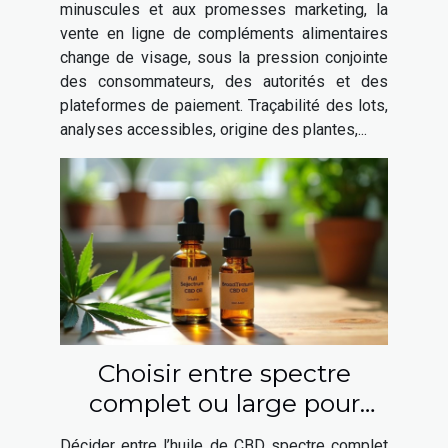
des boutiques en ligne
minuscules et aux promesses marketing, la
vente en ligne de compléments alimentaires
change de visage, sous la pression conjointe
des consommateurs, des autorités et des
plateformes de paiement. Traçabilité des lots,
analyses accessibles, origine des plantes,...
Choisir entre spectre
complet ou large pour
l'huile de CBD
Décider entre l’huile de CBD spectre complet