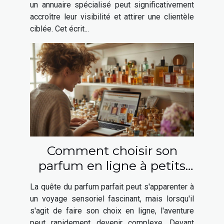
un annuaire spécialisé peut significativement
accroître leur visibilité et attirer une clientèle
ciblée. Cet écrit...
Comment choisir son
parfum en ligne à petits
prix et avec des offres
La quête du parfum parfait peut s'apparenter à
exclusives
un voyage sensoriel fascinant, mais lorsqu'il
s'agit de faire son choix en ligne, l'aventure
peut rapidement devenir complexe. Devant