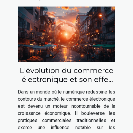
L'évolution du commerce
électronique et son effet
sur les économies locales
Dans un monde où le numérique redessine les
stratégies de succès pour
contours du marché, le commerce électronique
les PME
est devenu un moteur incontournable de la
croissance économique. Il bouleverse les
pratiques commerciales traditionnelles et
exerce une influence notable sur les